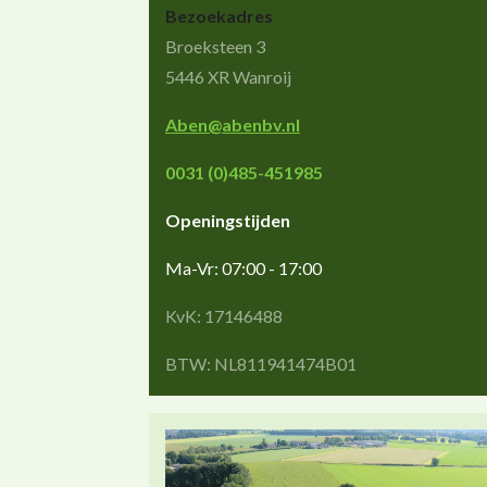
Bezoekadres
Broeksteen 3
5446 XR Wanroij
Aben@abenbv.nl
0031 (0)485-451985
Openingstijden
Ma-Vr: 07:00 - 17:00
KvK: 17146488
BTW: NL811941474B01