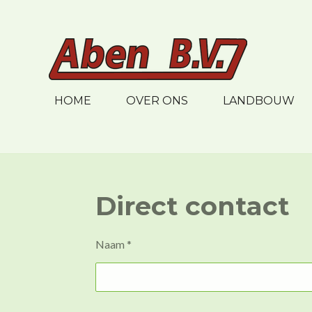
Ga
direct
naar
de
hoofdinhoud
HOME
OVER ONS
LANDBOUW
Direct contact
Naam *