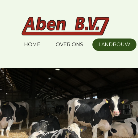
Ga
direct
naar
de
hoofdinhoud
HOME
OVER ONS
LANDBOUW